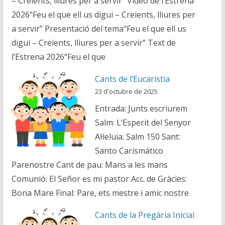
– Creients, lliures per a servir” Vídeo de l’Estrena
2026“Feu el que ell us digui – Creients, lliures per
a servir” Presentació del tema“Feu el que ell us
digui – Creients, lliures per a servir” Text de
l’Estrena 2026“Feu el que
Cants de l’Eucaristia
23 d'octubre de 2025
Entrada: Junts escriurem
Salm: L’Esperit del Senyor
Al·leluia: Salm 150 Sant:
Santo Carismático
Parenostre Cant de pau: Mans a les mans
Comunió: El Señor es mi pastor Acc. de Gràcies:
Bona Mare Final: Pare, ets mestre i amic nostre
Cants de la Pregària Inicial