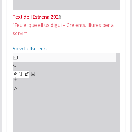
Text de l’Estrena 202
6
“Feu el que ell us digui – Creients, lliures per a
servir”
View Fullscreen
Skip
to
PDF
content