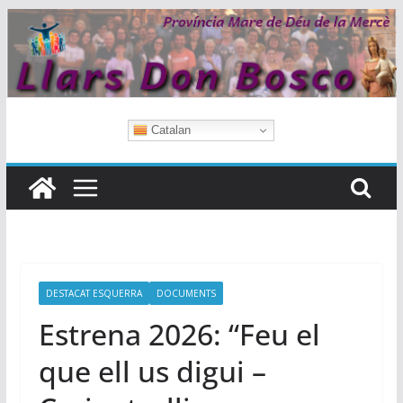
Skip
to
content
Catalan
DESTACAT ESQUERRA
DOCUMENTS
Estrena 2026: “Feu el
que ell us digui –