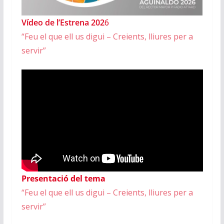
Vídeo de l’Estrena 202
6
“Feu el que ell us digui – Creients, lliures per a
servir”
Presentació del tema
“Feu el que ell us digui – Creients, lliures per a
servir”