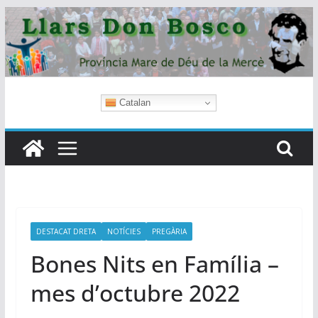
Skip
to
content
Catalan
DESTACAT DRETA
NOTÍCIES
PREGÀRIA
Bones Nits en Família –
mes d’octubre 2022