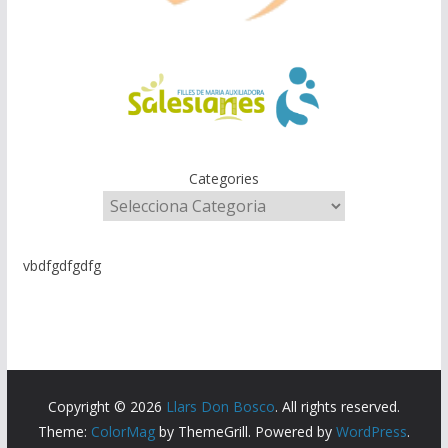
Categories
vbdfgdfgdfg
Copyright © 2026
Llars Don Bosco
. All rights reserved.
Theme:
ColorMag
by ThemeGrill. Powered by
WordPress
.