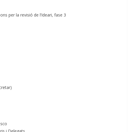
s per la revisió de l’Ideari, fase 3
cretar)
osco
is i Delegats