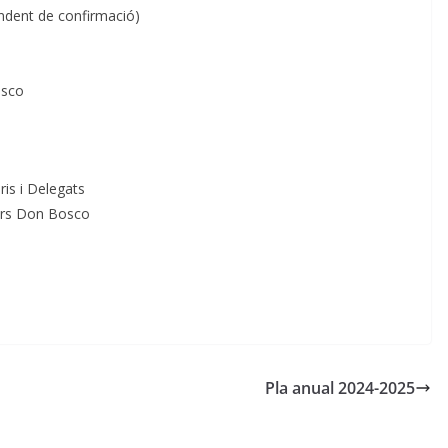
ndent de confirmació)
osco
is i Delegats
lars Don Bosco
Pla anual 2024-2025