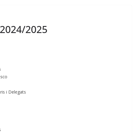
s 2024/2025
s
osco
is i Delegats
s