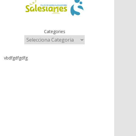
Categories
vbdfgdfgdfg