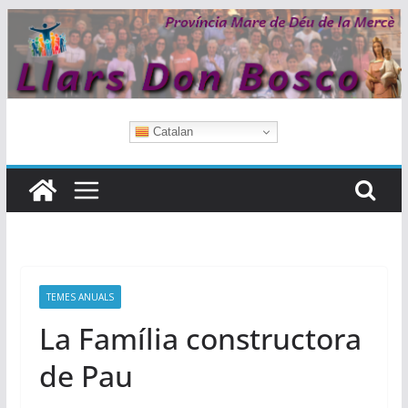
Skip
to
content
Catalan
TEMES ANUALS
La Família constructora
de Pau