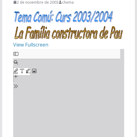
2 de novembre de 2003
chema
View Fullscreen
Skip
to
PDF
content