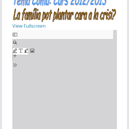
View Fullscreen
Skip
to
PDF
content