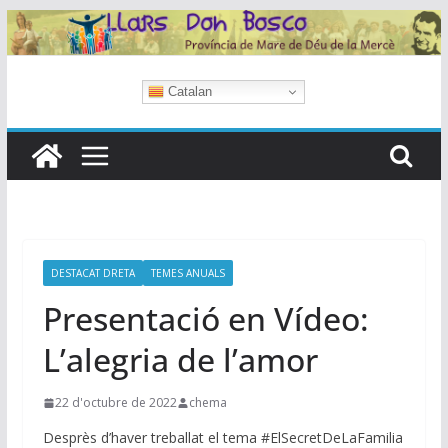
Skip
to
content
Catalan
DESTACAT DRETA
TEMES ANUALS
Presentació en Vídeo:
L’alegria de l’amor
22 d'octubre de 2022
chema
Desprès d’haver treballat el tema #ElSecretDeLaFamilia