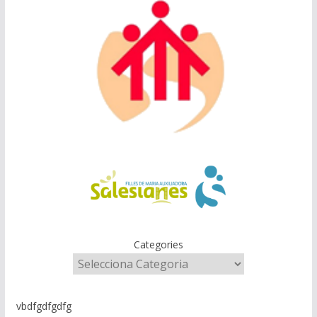
Categories
vbdfgdfgdfg