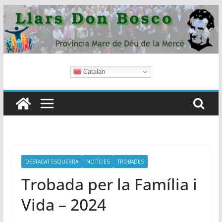
Skip
to
content
Catalan
DESTACAT ESQUERRA
NOTÍCIES
TROBADES
Trobada per la Família i
Vida – 2024