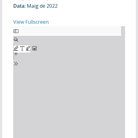
Data:
Maig de 2022
View Fullscreen
Skip
to
PDF
content