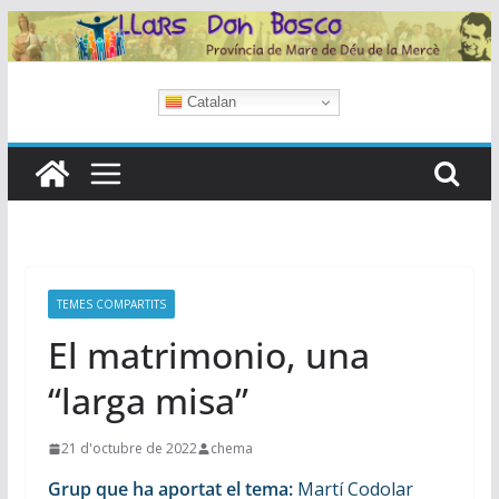
Skip
to
content
Catalan
TEMES COMPARTITS
El matrimonio, una
“larga misa”
21 d'octubre de 2022
chema
Grup que ha aportat el tema:
Martí Codolar