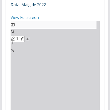
Data:
Maig de 2022
View Fullscreen
Skip
to
PDF
content