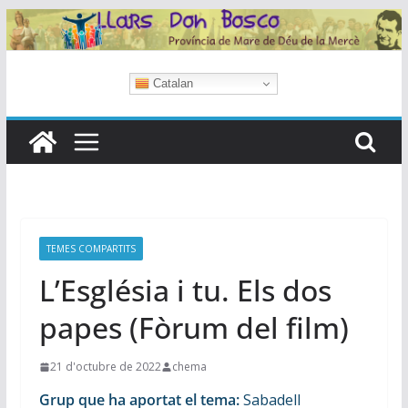
Skip
to
content
Catalan
TEMES COMPARTITS
L’Església i tu. Els dos
papes (Fòrum del film)
21 d'octubre de 2022
chema
Grup que ha aportat el tema:
Sabadell